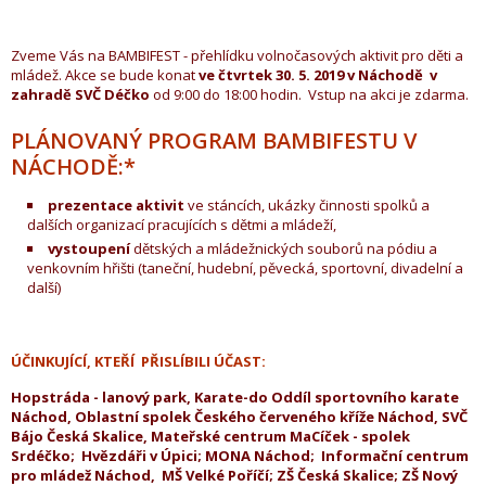
Zveme Vás na BAMBIFEST - přehlídku volnočasových aktivit pro děti a
mládež. Akce se bude konat
ve čtvrtek 30. 5. 2019 v Náchodě v
zahradě SVČ Déčko
od 9:00 do 18:00 hodin. Vstup na akci je zdarma.
PLÁNOVANÝ PROGRAM BAMBIFESTU V
NÁCHODĚ:*
prezentace aktivit
ve stáncích, ukázky činnosti spolků a
dalších organizací pracujících s dětmi a mládeží,
vystoupení
dětských a mládežnických souborů na pódiu a
venkovním hřišti (taneční, hudební, pěvecká, sportovní, divadelní a
další)
ÚČINKUJÍCÍ, KTEŘÍ PŘISLÍBILI ÚČAST:
Hopstráda - lanový park, Karate-do Oddíl sportovního karate
Náchod, Oblastní spolek Českého červeného kříže Náchod, SVČ
Bájo Česká Skalice, Mateřské centrum MaCíček - spolek
Srdéčko; Hvězdáři v Úpici; MONA Náchod; Informační centrum
pro mládež Náchod, MŠ Velké Poříčí; ZŠ Česká Skalice; ZŠ Nový