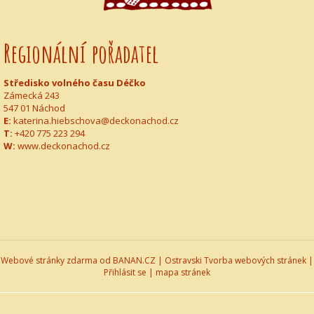
Regionální pořadatel
Středisko volného času Déčko
Zámecká 243
547 01 Náchod
E:
k
aterina.hiebschova@deckonachod.cz
T:
+420
775 223 294
W:
www.deckonachod.cz
Webové stránky zdarma
od
BANAN.CZ
|
Ostravski Tvorba webových stránek
|
Přihlásit se
|
mapa stránek