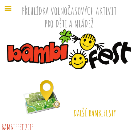
PŘEHLÍDKA VOLNOČASOVÝCH AKTIVIT
PRO DĚTI A MLÁDEŽ
DALŠÍ BAMBIFESTY
BAMBIFEST 2019