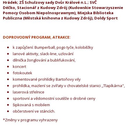
Hrádek; ZŠ Schulzovy sady Dvůr Králové n.L.; SVČ
Déčko, Stacionář z Kudowy Zdrój (Kudowskie Stowarzyszenie
Pomocy Osobom Niepolnosprawnym), Miejska Biblioteka
Publiczna (Městská knihovna z Kudowy Zdrój), Doldy Sport
DOPROVODNÝ PROGRAM, ATRAKCE:
k zapůjčení: Bumperball, pogo tyče, koloběžky
lanové aktivity, slack-line, uzlování
dílnička žonglování a bublifukování,
koncert
fotokoutek
komentované prohlídky Bartoňovy vily
prohlídka, mazlení se zvířaty v chovatelské stanici ,,Tlapíkárna",
laserová střelnice
sportovní a vědomostní soutěže o drobné ceny
šipkovaná s mobilem
občerstvení ve stáncích.
*Změny v programu vyhrazeny